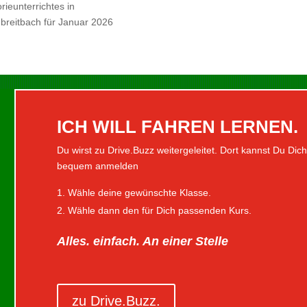
rieunterrichtes in
breitbach für Januar 2026
ICH WILL FAHREN LERNEN.
Du wirst zu Drive.Buzz weitergeleitet. Dort kannst Du Dic
bequem anmelden
Wähle deine gewünschte Klasse.
Wähle dann den für Dich passenden Kurs.
Alles. einfach. An einer Stelle
zu Drive.Buzz.